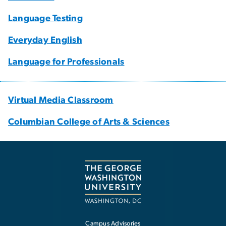
Language Testing
Everyday English
Language for Professionals
Virtual Media Classroom
Columbian College of Arts & Sciences
Campus Advisories