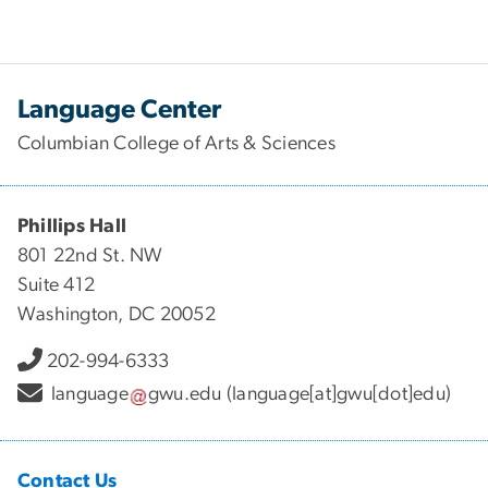
Language Center
Columbian College of Arts & Sciences
Phillips Hall
801 22nd St. NW
Suite 412
Washington, DC 20052
202-994-6333
language
gwu
.
edu
(language[at]gwu[dot]edu)
Contact Us