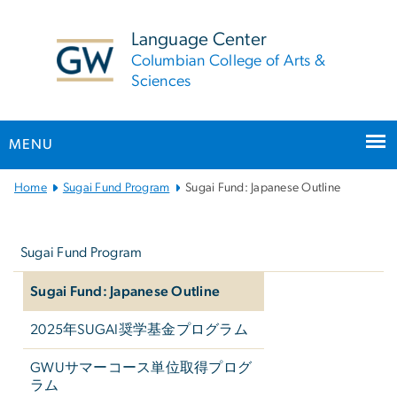
n
tent
Language Center
Columbian College of Arts &
Sciences
MENU
Main
Home
Sugai Fund Program
Sugai Fund: Japanese Outline
Bootstrap
Left
Navigation
navigation
Sugai Fund Program
Sugai Fund: Japanese Outline
2025年SUGAI奨学基金プログラム
GWUサマーコース単位取得プログ
ラム